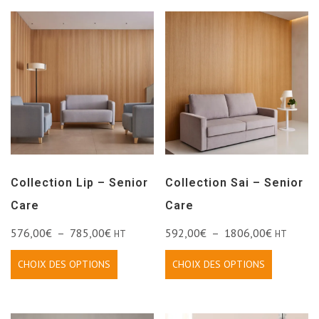
Collection Lip – Senior
Collection Sai – Senior
Care
Care
576,00
€
–
785,00
€
592,00
€
–
1806,00
€
HT
HT
CHOIX DES OPTIONS
CHOIX DES OPTIONS