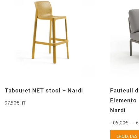
Tabouret NET stool – Nardi
Fauteuil 
Elemento 
97,50
€
HT
Nardi
405,00
€
–
6
CHOIX DES