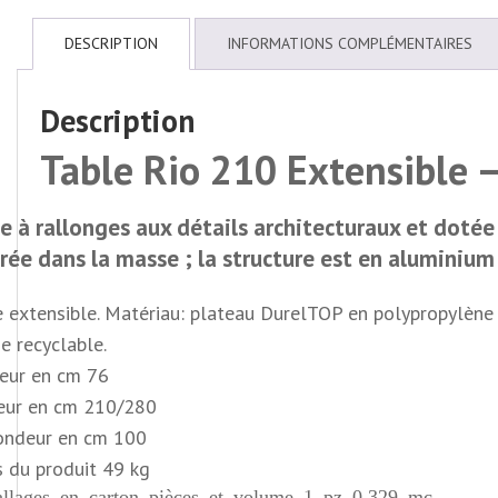
DESCRIPTION
INFORMATIONS COMPLÉMENTAIRES
Description
Table Rio 210 Extensible –
e à rallonges aux détails architecturaux et dotée 
rée dans la masse ; la structure est en aluminium
 extensible. Matériau: plateau DurelTOP en polypropylène t
e recyclable.
eur
en cm
76
eur
en cm
210/280
ondeur
en cm
100
s du produit 49 kg
llages en carton
pièces et volume
1 pz 0,329 mc