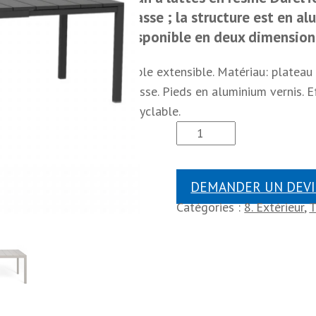
masse ; la structure est en al
disponible en deux dimension
Table extensible. Matériau: plateau
masse. Pieds en aluminium vernis. E
recyclable.
DEMANDER UN DEVI
Catégories :
8. Extérieur
,
T