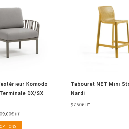
d’extérieur Komodo
Tabouret NET Mini St
Terminale DX/SX –
Nardi
97,50
€
HT
09,00
€
HT
 OPTIONS