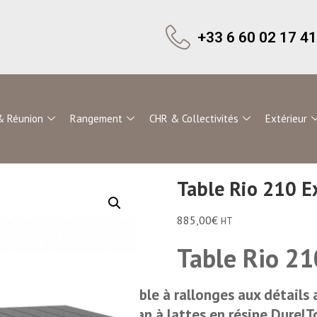
+33 6 60 02 17 41
& Réunion
Rangement
CHR & Collectivités
Extérieur
Table Rio 210 E
885,00
€
HT
Table Rio 21
Table à rallonges aux détails 
Plan à lattes en résine DurelT