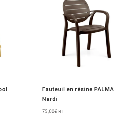
ool –
Fauteuil en résine PALMA –
Nardi
75,00
€
HT