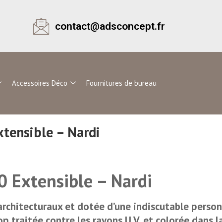
contact@adsconcept.fr
Accessoires Déco
Fournitures de bureau
xtensible – Nardi
0 Extensible – Nardi
architecturaux et dotée d’une indiscutable person
op traitée contre les rayons U.V. et colorée dans l