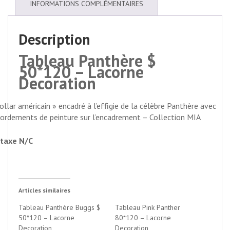
INFORMATIONS COMPLÉMENTAIRES
Description
Tableau Panthère $
50*120 – Lacorne
Decoration
ollar américain » encadré à l’effigie de la célèbre Panthère avec
ordements de peinture sur l’encadrement – Collection MIA
taxe N/C
Articles similaires
Tableau Panthère Buggs $
Tableau Pink Panther
50*120 – Lacorne
80*120 – Lacorne
Decoration
Decoration