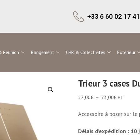
+33 6 60 02 17 41
& Réunion
Rangement
CHR & Collectivités
Extérieur
Trieur 3 cases D
52,00
€
–
73,00
€
HT
Accessoire à poser sur le 
Délais d’expédition : 10