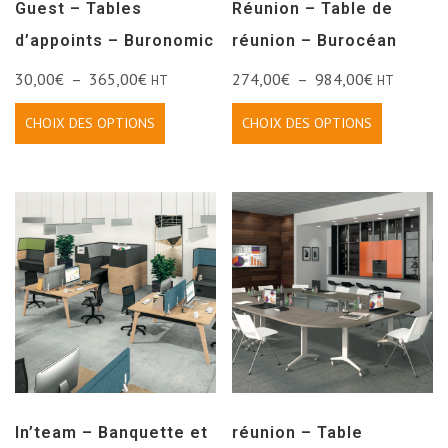
Guest – Tables
Réunion – Table de
d’appoints – Buronomic
réunion – Burocéan
30,00
€
–
365,00
€
274,00
€
–
984,00
€
HT
HT
CHOIX DES OPTIONS
CHOIX DES OPTIONS
In’team – Banquette et
réunion – Table