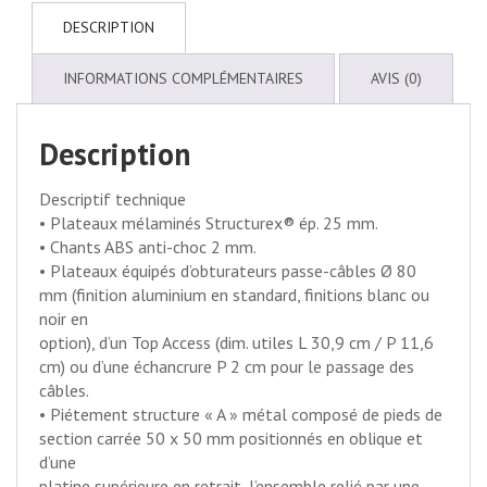
DESCRIPTION
INFORMATIONS COMPLÉMENTAIRES
AVIS (0)
Description
Descriptif technique
• Plateaux mélaminés Structurex® ép. 25 mm.
• Chants ABS anti-choc 2 mm.
• Plateaux équipés d’obturateurs passe-câbles Ø 80
mm (finition aluminium en standard, finitions blanc ou
noir en
option), d’un Top Access (dim. utiles L 30,9 cm / P 11,6
cm) ou d’une échancrure P 2 cm pour le passage des
câbles.
• Piétement structure « A » métal composé de pieds de
section carrée 50 x 50 mm positionnés en oblique et
d’une
platine supérieure en retrait, l’ensemble relié par une