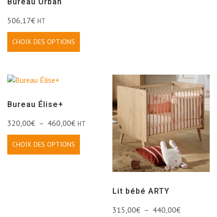
Bureau Urban
506,17
€
HT
CHOIX DES OPTIONS
Bureau Élise+
320,00
€
–
460,00
€
HT
CHOIX DES OPTIONS
Lit bébé ARTY
315,00
€
–
440,00
€