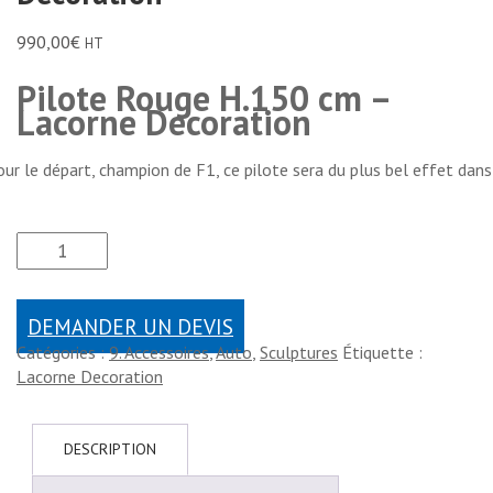
990,00
€
HT
Pilote Rouge H.150 cm –
Lacorne Decoration
our le départ, champion de F1, ce pilote sera du plus bel effet dan
DEMANDER UN DEVIS
Catégories :
9. Accessoires
,
Auto
,
Sculptures
Étiquette :
Lacorne Decoration
DESCRIPTION