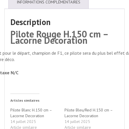
INFORMATIONS COMPLÉMENTAIRES
Description
Pilote Rouge H.150 cm –
Lacorne Decoration
t pour le départ, champion de F1, ce pilote sera du plus bel effet 
re déco.
taxe N/C
Articles similaires
Pilote Blanc H.150 cm –
Pilote Bleu/Red H.150 cm –
Lacorne Decoration
Lacorne Decoration
14 juillet 2025
14 juillet 2025
Article similaire
Article similaire