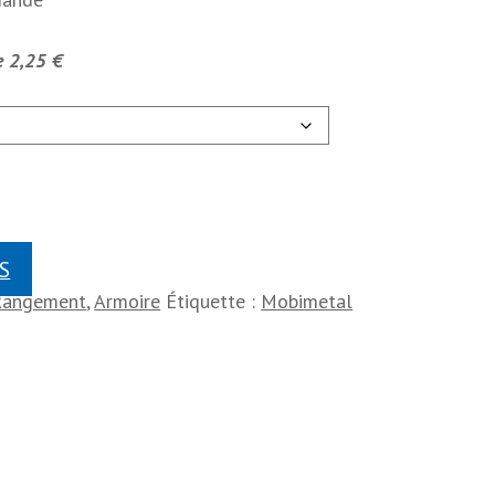
e 2,25 €
S
 Rangement
,
Armoire
Étiquette :
Mobimetal