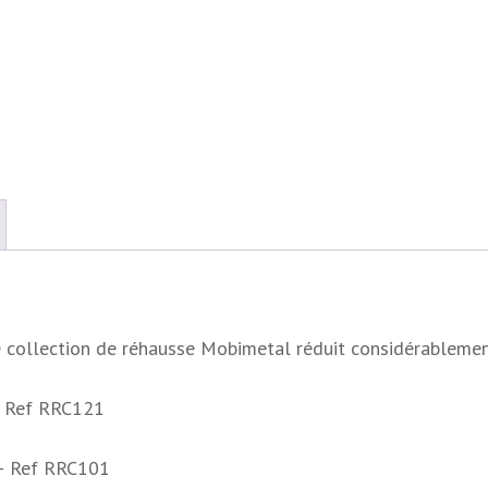
te collection de réhausse Mobimetal réduit considérableme
– Ref RRC121
– Ref RRC101