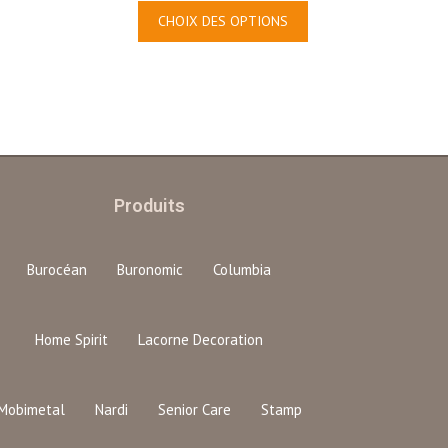
CHOIX DES OPTIONS
Produits
Burocéan
Buronomic
Columbia
Home Spirit
Lacorne Decoration
Mobimetal
Nardi
Senior Care
Stamp