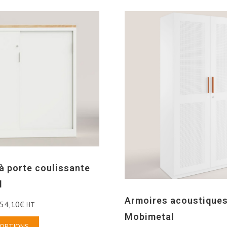
à porte coulissante
l
Armoires acoustique
54,10
€
HT
Mobimetal
 OPTIONS