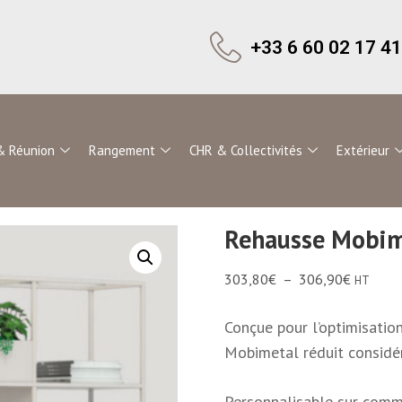
+33 6 60 02 17 41
& Réunion
Rangement
CHR & Collectivités
Extérieur
Rehausse Mobim
303,80
€
–
306,90
€
HT
Conçue pour l’optimisatio
Mobimetal réduit considé
Personnalisable sur com