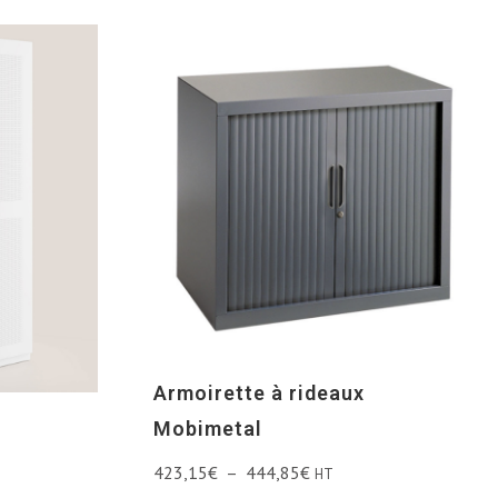
Armoirette à rideaux
Mobimetal
s
423,15
€
–
444,85
€
HT