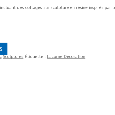
ncluant des collages sur sculpture en résine inspirés par l
S
s
,
Sculptures
Étiquette :
Lacorne Decoration