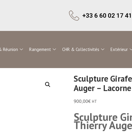
+33 6 60 02 17 41
& Réunion
Rangement
CHR & Collectivités
Extérieur
Sculpture Girafe
Auger – Lacorne
900,00
€
HT
Sculpture Gi
Thierry Auge