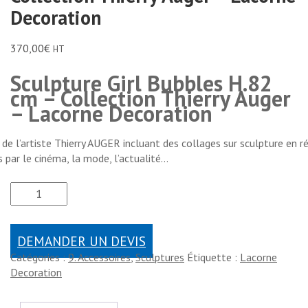
Decoration
370,00
€
HT
Sculpture Girl Bubbles H.82
cm – Collection Thierry Auger
– Lacorne Decoration
de l’artiste Thierry AUGER incluant des collages sur sculpture en r
és par le cinéma, la mode, l’actualité…
DEMANDER UN DEVIS
Catégories :
9. Accessoires
,
Sculptures
Étiquette :
Lacorne
Decoration