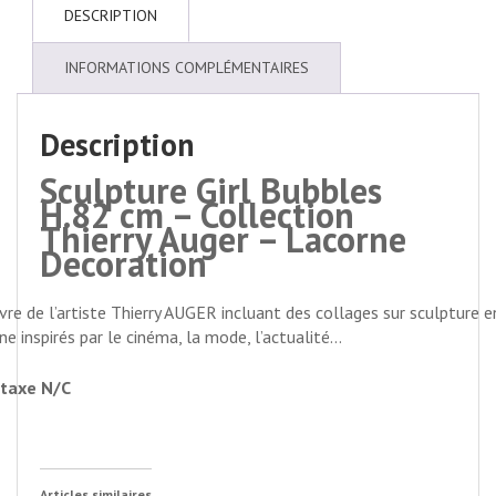
DESCRIPTION
INFORMATIONS COMPLÉMENTAIRES
Description
Sculpture Girl Bubbles
H.82 cm – Collection
Thierry Auger – Lacorne
Decoration
re de l’artiste Thierry AUGER incluant des collages sur sculpture e
ine inspirés par le cinéma, la mode, l’actualité…
taxe N/C
Articles similaires