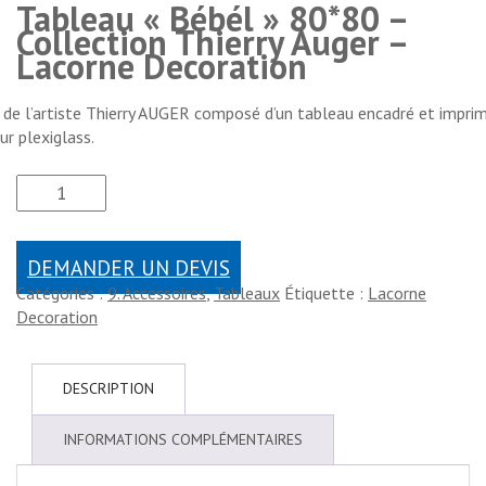
Tableau « Bébél » 80*80 –
Collection Thierry Auger –
Lacorne Decoration
de l’artiste Thierry AUGER composé d’un tableau encadré et imprim
ur plexiglass.
DEMANDER UN DEVIS
Catégories :
9. Accessoires
,
Tableaux
Étiquette :
Lacorne
Decoration
DESCRIPTION
INFORMATIONS COMPLÉMENTAIRES