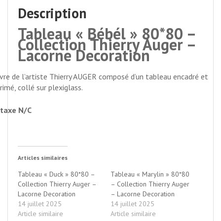
Description
Tableau « Bébél » 80*80 –
Collection Thierry Auger –
Lacorne Decoration
re de l’artiste Thierry AUGER composé d’un tableau encadré et
rimé, collé sur plexiglass.
taxe N/C
Articles similaires
Tableau « Duck » 80*80 –
Tableau « Marylin » 80*80
Collection Thierry Auger –
– Collection Thierry Auger
Lacorne Decoration
– Lacorne Decoration
14 juillet 2025
14 juillet 2025
Article similaire
Article similaire