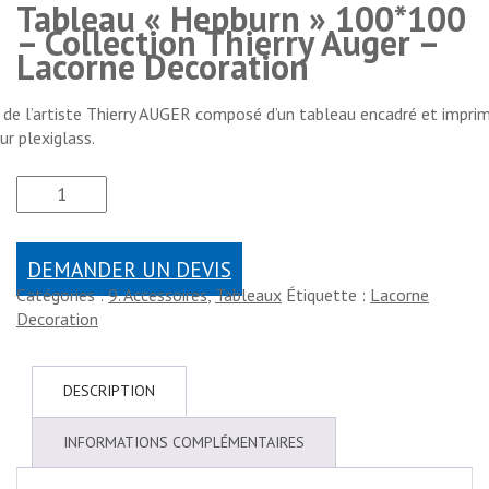
Tableau « Hepburn » 100*100
– Collection Thierry Auger –
Lacorne Decoration
de l’artiste Thierry AUGER composé d’un tableau encadré et imprim
ur plexiglass.
DEMANDER UN DEVIS
Catégories :
9. Accessoires
,
Tableaux
Étiquette :
Lacorne
Decoration
DESCRIPTION
INFORMATIONS COMPLÉMENTAIRES