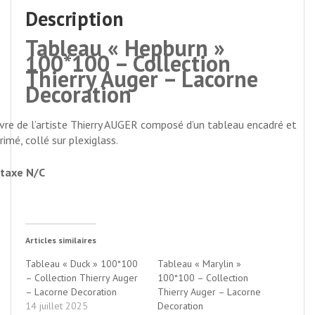
Description
Tableau « Hepburn »
100*100 – Collection
Thierry Auger – Lacorne
Decoration
re de l’artiste Thierry AUGER composé d’un tableau encadré et
rimé, collé sur plexiglass.
taxe N/C
Articles similaires
Tableau « Duck » 100*100
Tableau « Marylin »
– Collection Thierry Auger
100*100 – Collection
– Lacorne Decoration
Thierry Auger – Lacorne
14 juillet 2025
Decoration