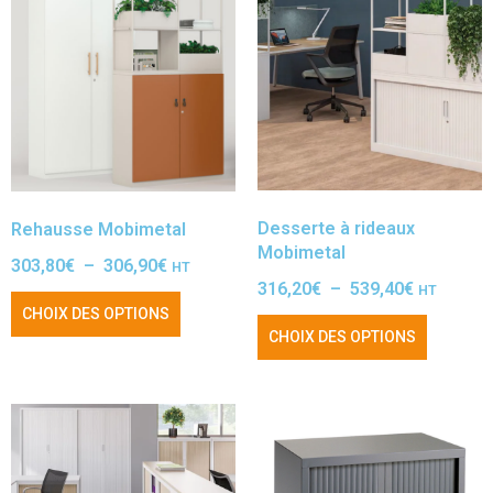
Desserte à rideaux
Rehausse Mobimetal
Mobimetal
303,80
€
–
306,90
€
HT
316,20
€
–
539,40
€
HT
CHOIX DES OPTIONS
CHOIX DES OPTIONS