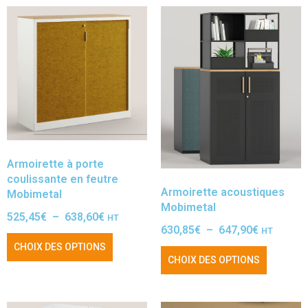
Armoirette à porte
coulissante en feutre
Armoirette acoustiques
Mobimetal
Mobimetal
525,45
€
–
638,60
€
HT
630,85
€
–
647,90
€
HT
CHOIX DES OPTIONS
CHOIX DES OPTIONS