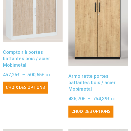
Comptoir à portes
battantes bois / acier
Mobimetal
457,25
€
–
500,65
€
HT
Armoirette portes
battantes bois / acier
CHOIX DES OPTIONS
Mobimetal
486,70
€
–
754,39
€
HT
CHOIX DES OPTIONS