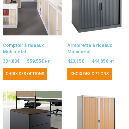
Comptoir à rideaux
Armoirette à rideaux
Mobimetal
Mobimetal
334,80
€
–
559,55
€
423,15
€
–
444,85
€
HT
HT
CHOIX DES OPTIONS
CHOIX DES OPTIONS