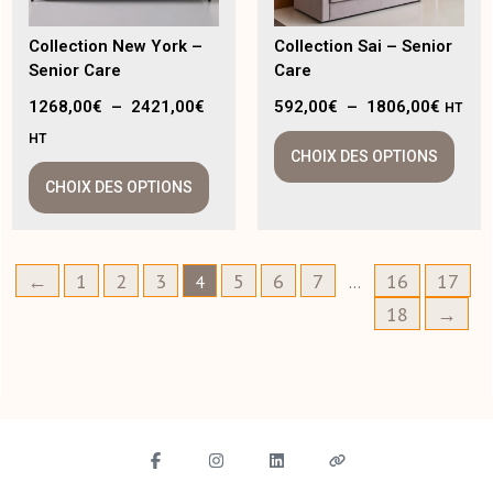
Collection New York –
Collection Sai – Senior
Senior Care
Care
1268,00
€
–
2421,00
€
592,00
€
–
1806,00
€
HT
HT
CHOIX DES OPTIONS
CHOIX DES OPTIONS
←
1
2
3
5
6
7
16
17
4
…
18
→