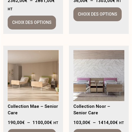
2362,00
€
–
2861,00
€
36,00
€
–
1303,00
€
HT
HT
CHOIX DES OPTIONS
CHOIX DES OPTIONS
Collection Mae – Senior
Collection Noor –
Care
Senior Care
190,00
€
–
1100,00
€
103,00
€
–
1414,00
€
HT
HT