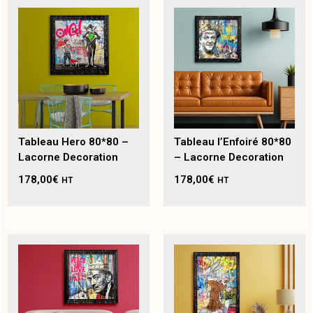
Tableau Hero 80*80 –
Tableau l’Enfoiré 80*80
Lacorne Decoration
– Lacorne Decoration
178,00
€
178,00
€
HT
HT