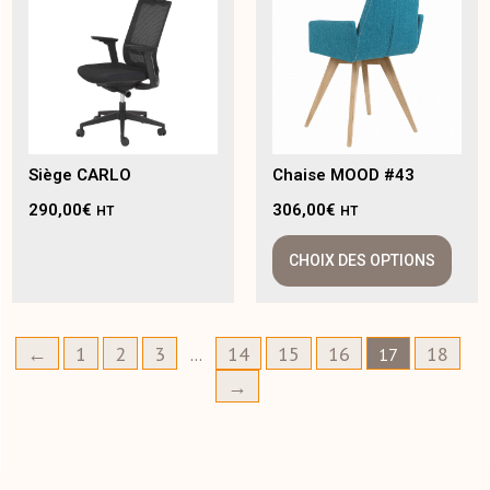
Siège CARLO
Chaise MOOD #43
290,00
€
306,00
€
HT
HT
CHOIX DES OPTIONS
←
1
2
3
14
15
16
18
…
17
→