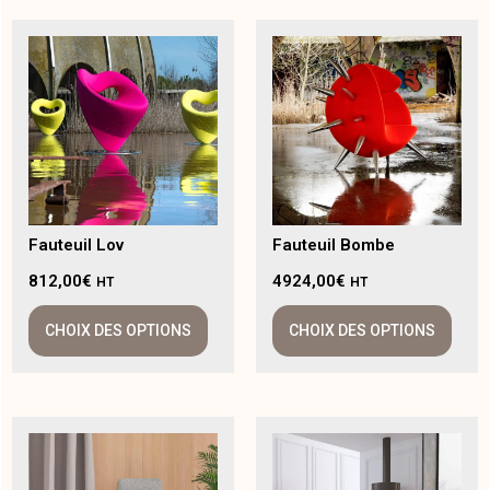
Fauteuil Lov
Fauteuil Bombe
812,00
€
4924,00
€
HT
HT
CHOIX DES OPTIONS
CHOIX DES OPTIONS