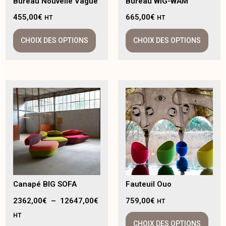
Bureau Nouvelle Vague
Bureau WIG-WAM
455,00
€
665,00
€
HT
HT
CHOIX DES OPTIONS
CHOIX DES OPTIONS
Canapé BIG SOFA
Fauteuil Ouo
2362,00
€
–
12647,00
€
759,00
€
HT
HT
CHOIX DES OPTIONS